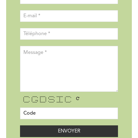
***** ***** ****** ***** ******* *****
* * * * * * * * * * *
* * * * * * *
* * * * ***** * *
* * *** * * * * *
* * * * * * * * * * *
***** ***** ****** ***** ******* *****