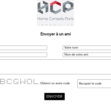
Envoyer à un ami
****** ***** ***** * * ***** *
* * * * * * * * * * *
* * * * * * * * *
****** * * * * * * * *
* * * * *** * * * * * * *
Obtenir un autre code
* * * * * * ** ** * * *
****** ***** ***** * * ***** *******