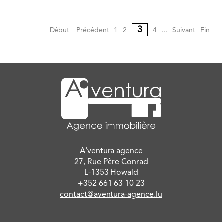
3
Début
Précédent
1
2
4
...
Suivant
Fin
A'ventura agence
27, Rue Père Conrad
L-1353 Howald
+352 661 63 10 23
contact@aventura-agence.lu