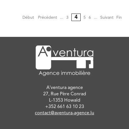
4
Début
Précédent
...
3
5
6
...
Suivant
Fin
A'ventura agence
27, Rue Père Conrad
L-1353 Howald
+352 661 63 10 23
contact@aventura-agence.lu