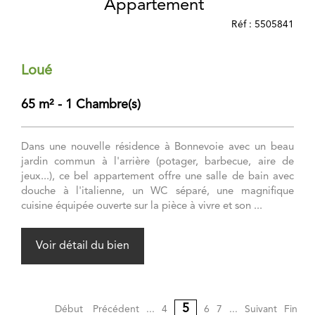
Appartement
Réf : 5505841
Loué
65 m² - 1 Chambre(s)
Dans une nouvelle résidence à Bonnevoie avec un beau
jardin commun à l'arrière (potager, barbecue, aire de
jeux...), ce bel appartement offre une salle de bain avec
douche à l'italienne, un WC séparé, une magnifique
cuisine équipée ouverte sur la pièce à vivre et son ...
Voir détail du bien
5
Début
Précédent
...
4
6
7
...
Suivant
Fin