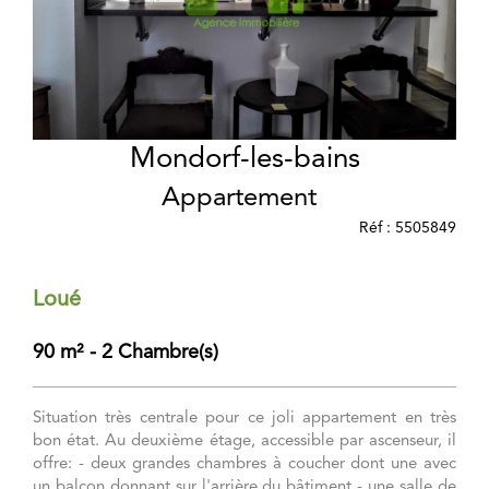
Mondorf-les-bains
Appartement
Réf : 5505849
Loué
90 m² - 2 Chambre(s)
Situation très centrale pour ce joli appartement en très
bon état. Au deuxième étage, accessible par ascenseur, il
offre: - deux grandes chambres à coucher dont une avec
un balcon donnant sur l'arrière du bâtiment - une salle de