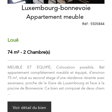
Luxembourg-bonnevoie
Appartement meuble
Réf : 5505844
Loué
74 m² - 2 Chambre(s)
MEUBLÉ ET ÉQUIPÉ; Colocation possible. Bel
appartement complètement meublé et équipé, d'environ
75 m², situé au second étage d'une résidence récente avec
ascenseur, proche de la Gare de Luxembourg et face à la
piscine de Bonnevoie. Ce bien est composé de deux cham
...
Voir détail du bien